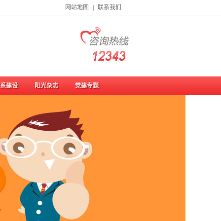
网站地图
|
联系我们
系建设
阳光杂志
党建专题