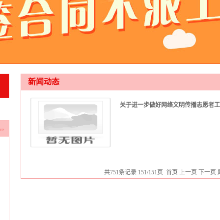
新闻动态
关于进一步做好网络文明传播志愿者工
re
共751条记录 151/151页
首页
上一页
下一页