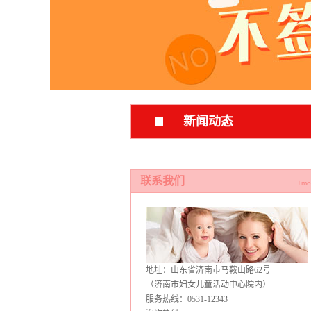
新闻动态
联系我们
+mo
地址：山东省济南市马鞍山路62号
（济南市妇女儿童活动中心院内）
服务热线：0531-12343